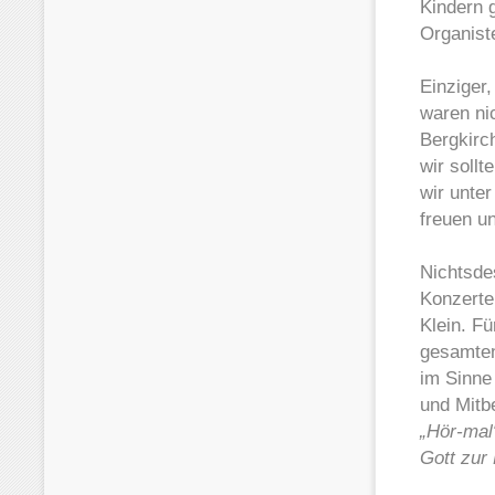
Kindern g
Organist
Einziger
waren nic
Bergkirc
wir soll
wir unte
freuen u
Nichtsdes
Konzerte
Klein. F
gesamten
im Sinne
und Mitb
„Hör-mal
Gott zur