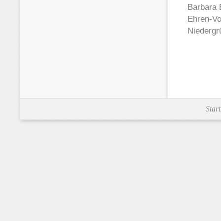
Barbara 
Ehren-Vo
Niedergr
Start