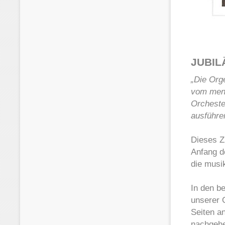
JUBIL
„Die Orge
vom mens
Orcheste
ausführe
Dieses Zi
Anfang d
die musi
In den b
unserer 
Seiten a
nachgehe